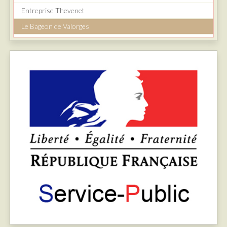
Entreprise Thevenet
Le Bageon de Valorges