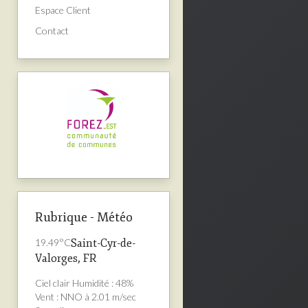
Espace Client
Contact
Rubrique - Météo
19.49°C
Saint-Cyr-de-
Valorges, FR
Ciel clair
Humidité : 48%
Vent : NNO à 2.01 m/sec