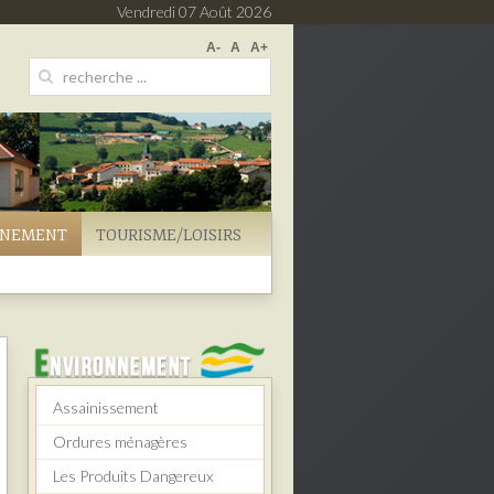
Vendredi 07 Août 2026
A-
A
A+
NNEMENT
TOURISME/LOISIRS
Assainissement
Ordures ménagères
Les Produits Dangereux